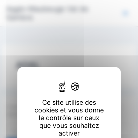
Aller
Panneau de gestion des cookies
Agglo Maubeuge Val de
au
Sambre
contenu
ADAL
Ce site utilise des
Il semble que nous ne pouvons pas trouver le contenu
cookies et vous donne
demandé. Peut-être qu’une recherche peut vous aider.
le contrôle sur ceux
que vous souhaitez
Rechercher :
activer