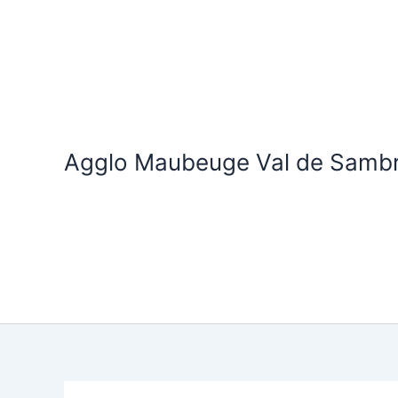
Aller
au
contenu
Agglo Maubeuge Val de Samb