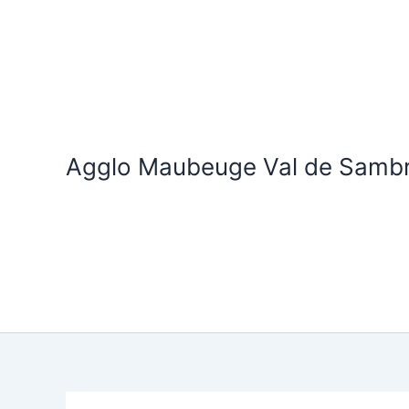
Aller
au
contenu
Agglo Maubeuge Val de Samb