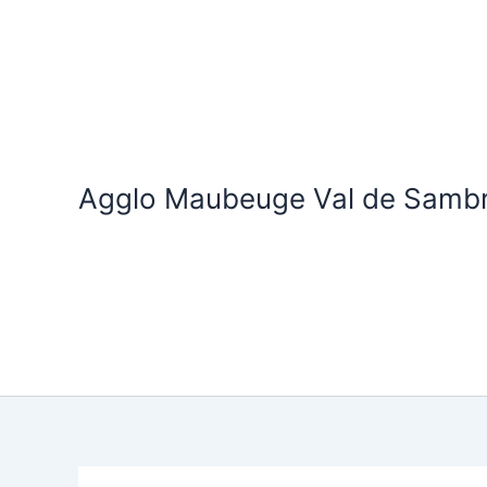
Aller
au
contenu
Agglo Maubeuge Val de Samb