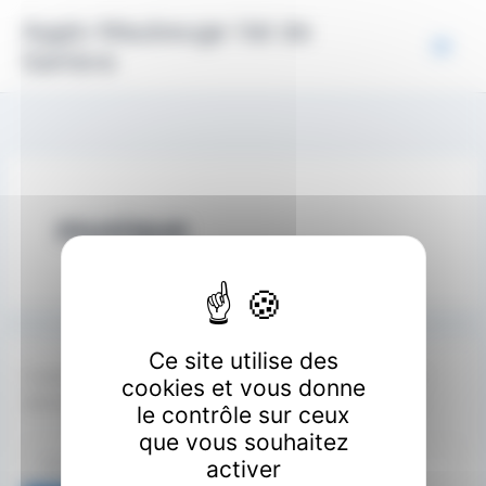
Aller
Panneau de gestion des cookies
Agglo Maubeuge Val de
au
Sambre
contenu
musique
Ce site utilise des
Il semble que nous ne pouvons pas trouver le contenu
cookies et vous donne
demandé. Peut-être qu’une recherche peut vous aider.
le contrôle sur ceux
que vous souhaitez
Rechercher :
activer