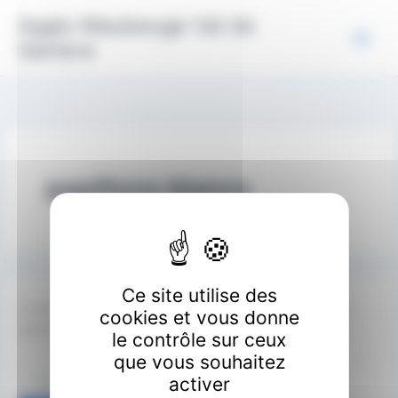
Aller
Panneau de gestion des cookies
Agglo Maubeuge Val de
au
Sambre
contenu
papillons blancs
Ce site utilise des
Il semble que nous ne pouvons pas trouver le contenu
cookies et vous donne
demandé. Peut-être qu’une recherche peut vous aider.
le contrôle sur ceux
que vous souhaitez
Rechercher :
activer