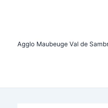
Aller
au
contenu
Agglo Maubeuge Val de Samb