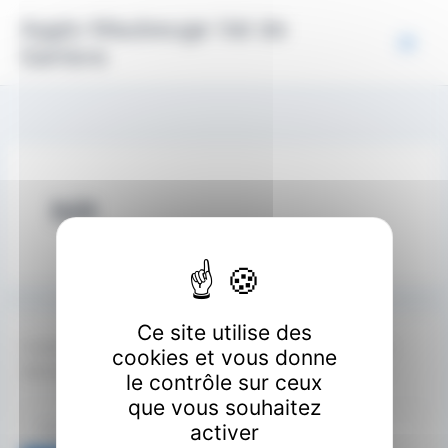
Aller
Panneau de gestion des cookies
Agglo Maubeuge Val de
au
Sambre
contenu
hiit
Ce site utilise des
Il semble que nous ne pouvons pas trouver le contenu
cookies et vous donne
demandé. Peut-être qu’une recherche peut vous aider.
le contrôle sur ceux
que vous souhaitez
Rechercher :
activer