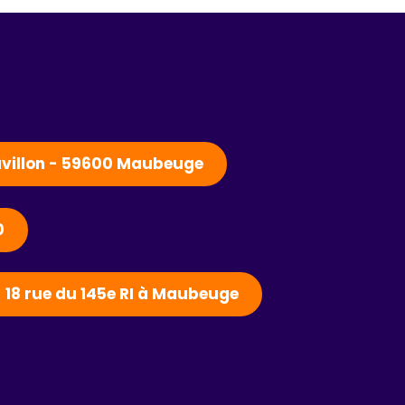
Pavillon - 59600 Maubeuge
0
- 18 rue du 145e RI à Maubeuge