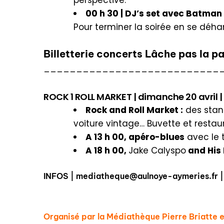
00 h 30 | DJ’s set avec Batman 
Pour terminer la soirée en se déhanc
Billetterie concerts Lâche pas la p
___________________________
ROCK 1 ROLL MARKET | dimanche 20 avril | de
Rock and Roll Market :
des stand
voiture vintage… Buvette et restau
A 13 h 00, apéro-blues
avec le t
A 18 h 00,
Jake Calyspo
and His
INFOS |
mediatheque@aulnoye-aymeries.fr
|
Organisé par la Médiathèque Pierre Briatte 