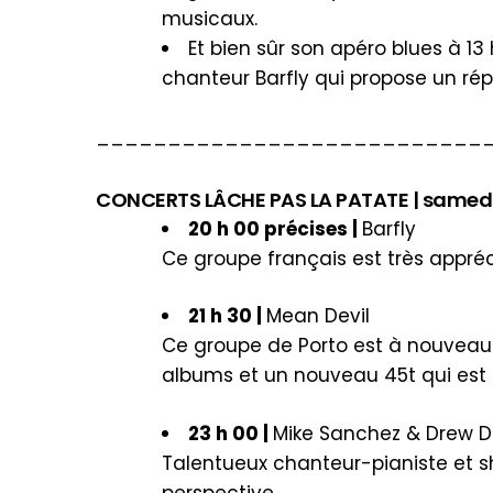
musicaux.
Et bien sûr son apéro blues à 
chanteur Barfly qui propose un répe
___________________________
CONCERTS LÂCHE PAS LA PATATE | samedi 19 a
20 h 00 précises |
Barfly
Ce groupe français est très appréc
21 h 30 |
Mean Devil
Ce groupe de Porto est à nouveau sur
albums et un nouveau 45t qui est ex
23 h 00 |
Mike Sanchez & Drew 
Talentueux chanteur-pianiste et s
perspective.