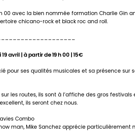
13 h 00 avec la bien nommée formation Charlie Gin 
rtoire chicano-rock et black roc and roll.
____________________
vril | à partir de 19 h 00 | 15€
ié pour ses qualités musicales et sa présence sur sc
 les routes, ils sont à l’affiche des gros festivals e
cellent, ils seront chez nous.
Davies Combo
how man, Mike Sanchez apprécie particulièrement n