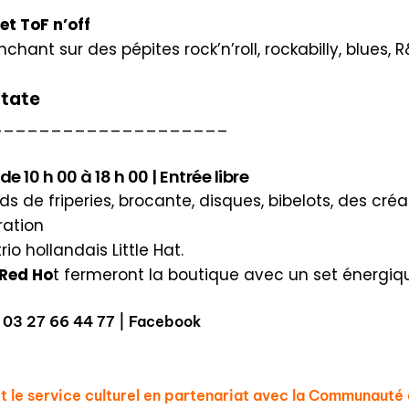
et ToF n’off
hant sur des pépites rock’n’roll, rockabilly, blues, 
atate
____________________
 10 h 00 à 18 h 00 | Entrée libre
s de friperies, brocante, disques, bibelots, des créat
ration
rio hollandais
Little Hat
.
 Red Ho
t fermeront la boutique avec un set énergi
 03 27 66 44 77 |
Facebook
et le service culturel en partenariat avec la Communau