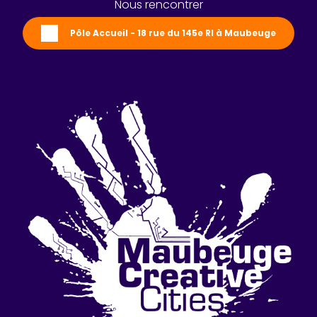
Nous rencontrer
Pôle Accueil - 18 rue du 145e RI à Maubeuge