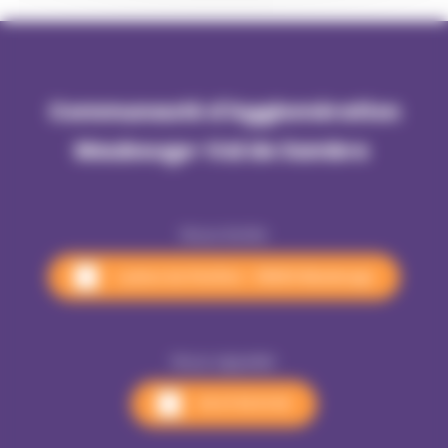
Communauté d'Agglomération
Maubeuge-Val de Sambre 
Nous écrire
1, place du Pavillon - 59600 Maubeuge
Nous appeler
03 27 53 01 00