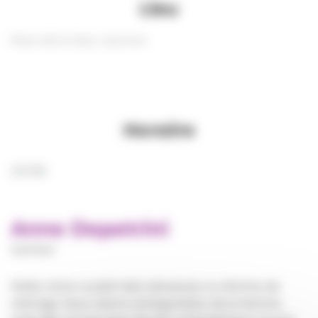
Lieu
Place de la Gare, Jeumont
Horaire
20:00
Anne Depetrini
Humour
Petite, Anne voulait faire danseuse ou femme de
ménage. Deux visions antagonistes de la femme,