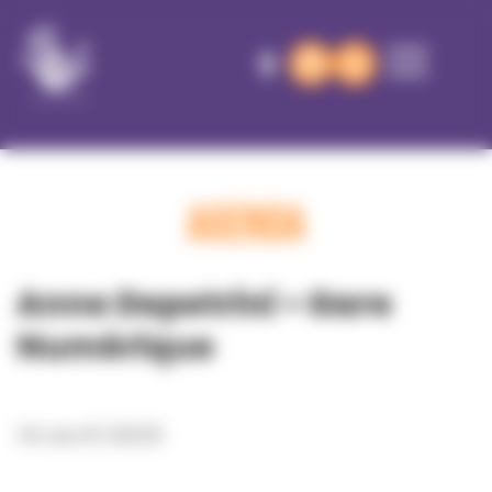
Panneau de gestion des cookies
AGENDA
Anne Depetrini • Gare
Numérique
14 avril 2023