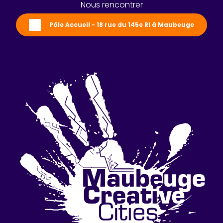
Nous rencontrer
Pôle Accueil - 18 rue du 145e RI à Maubeuge