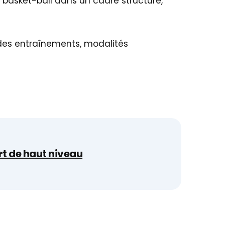
e basket-ball dans un cadre structuré,
 des entraînements, modalités
rt de haut niveau