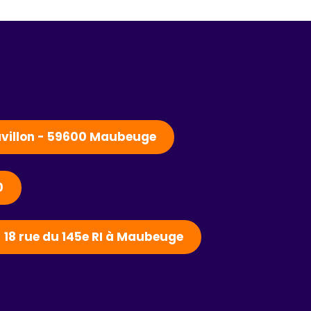
Pavillon - 59600 Maubeuge
0
- 18 rue du 145e RI à Maubeuge