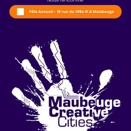
Pôle Accueil - 18 rue du 145e RI à Maubeuge