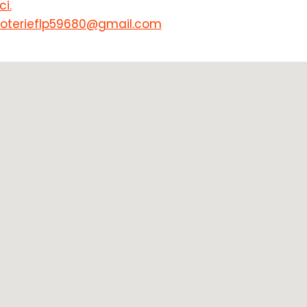
ci.
oterieflp59680@gmail.com