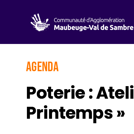
AGENDA
Poterie : At
Printemps »