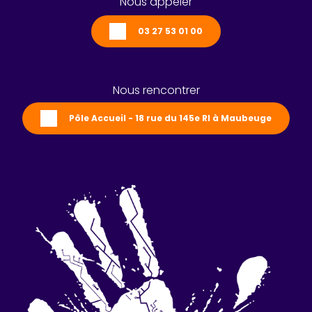
Nous appeler
03 27 53 01 00
Nous rencontrer
Pôle Accueil - 18 rue du 145e RI à Maubeuge