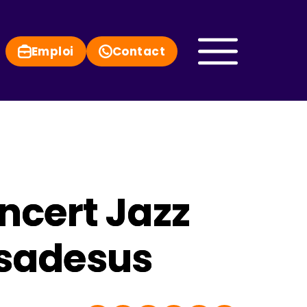
Emploi
Contact
cert Jazz
asadesus