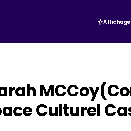
Affichage
Sarah MCCoy(Con
space Culturel C