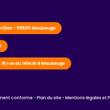
Pavillon - 59600 Maubeuge
0
- 18 rue du 145e RI à Maubeuge
lement conforme - 
Plan du site - 
Mentions légales et 