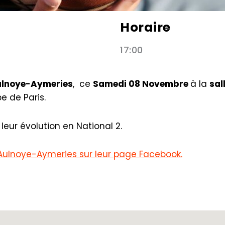
Horaire
17:00
ulnoye-Aymeries
, ce
Samedi 08 Novembre
à la
sal
e de Paris.
leur évolution en National 2.
d'Aulnoye-Aymeries sur leur page Facebook.