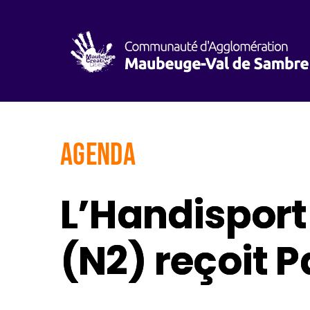
AGENDA
L’Handispor
(N2) reçoit P