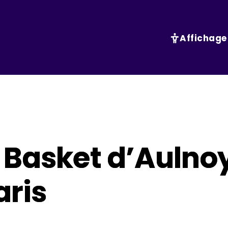
Affichage
t Basket d’Auln
aris