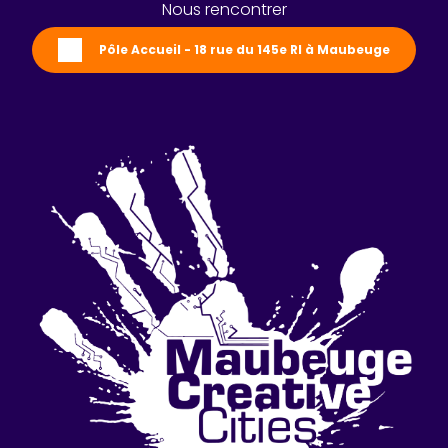
Nous rencontrer
Pôle Accueil - 18 rue du 145e RI à Maubeuge