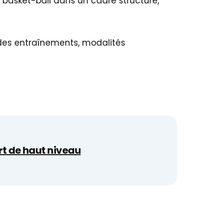
e basket-ball dans un cadre structuré,
 des entraînements, modalités
rt de haut niveau