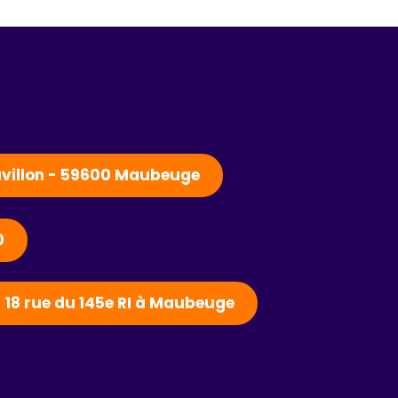
Pavillon - 59600 Maubeuge
0
- 18 rue du 145e RI à Maubeuge