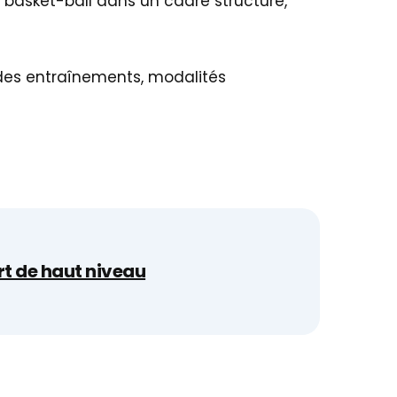
e basket-ball dans un cadre structuré,
 des entraînements, modalités
rt de haut niveau