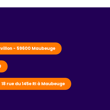
Pavillon - 59600 Maubeuge
0
- 18 rue du 145e RI à Maubeuge