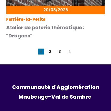
20/08/2026
Ferrière-la-Petite
Atelier de poterie thématique :
"Dragons"
1
2
3
4
Communauté d'Agglomération
Maubeuge-Val de Sambre 