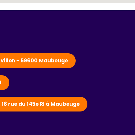
Pavillon - 59600 Maubeuge
0
- 18 rue du 145e RI à Maubeuge