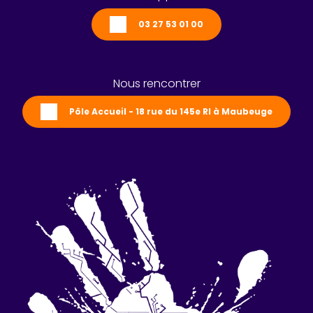
03 27 53 01 00
Nous rencontrer
Pôle Accueil - 18 rue du 145e RI à Maubeuge