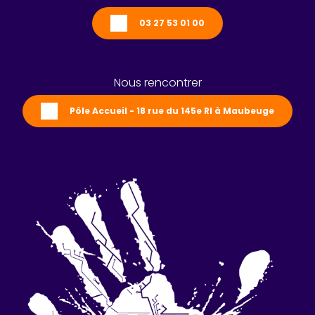
03 27 53 01 00
Nous rencontrer
Pôle Accueil - 18 rue du 145e RI à Maubeuge