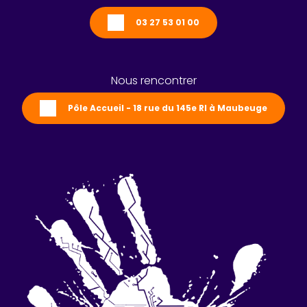
03 27 53 01 00
Nous rencontrer
Pôle Accueil - 18 rue du 145e RI à Maubeuge