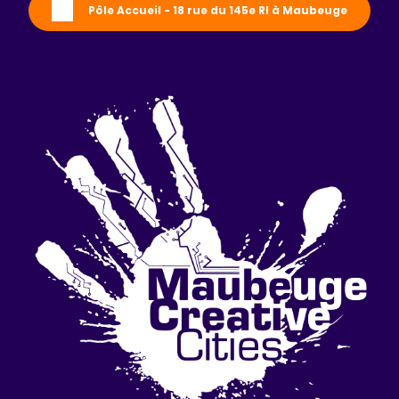
Pôle Accueil - 18 rue du 145e RI à Maubeuge