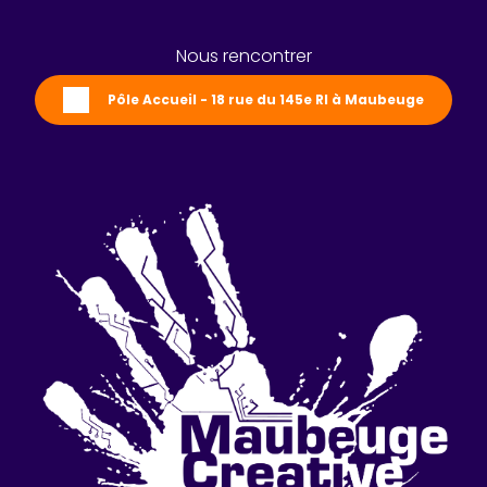
Nous rencontrer
Pôle Accueil - 18 rue du 145e RI à Maubeuge