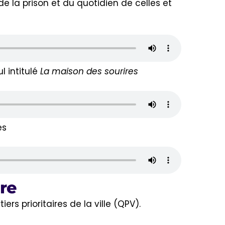
e la prison et du quotidien de celles et
l intitulé
La maison des sourires
es
ire
rs prioritaires de la ville (QPV).