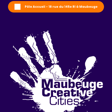
Pôle Accueil - 18 rue du 145e RI à Maubeuge