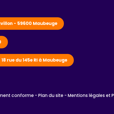
Pavillon - 59600 Maubeuge
0
- 18 rue du 145e RI à Maubeuge
lement conforme - 
Plan du site - 
Mentions légales et 