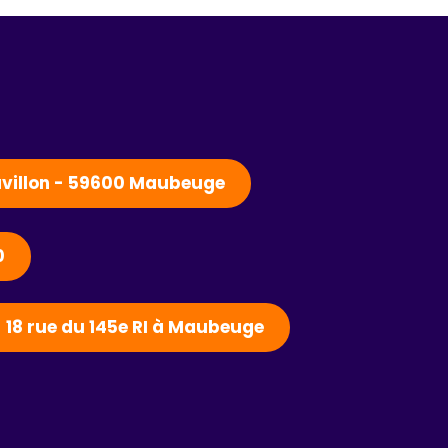
Pavillon - 59600 Maubeuge
0
- 18 rue du 145e RI à Maubeuge