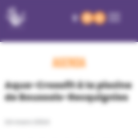
Panneau de gestion des cookies
AGENDA
Aqua-Crossfit à la piscine
de Boussois-Recquignies
24 mars 2024