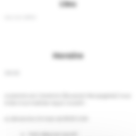
Lieu
Lieu non défini
Horaire
08:30
La piscine Les Canetons (Boussois-Recquignies) vous
invite à sa matinée Aqua-crossfit !
Le dimanche 24 mars de 8h30 à 12h
Petit déjeuner sportif