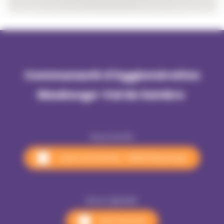
Communauté d'Agglomération
Maubeuge-Val de Sambre 
Nous écrire
1, place du Pavillon - 59600 Maubeuge
Nous appeler
03 27 53 01 00