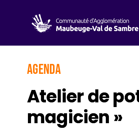
AGENDA
Atelier de po
magicien »