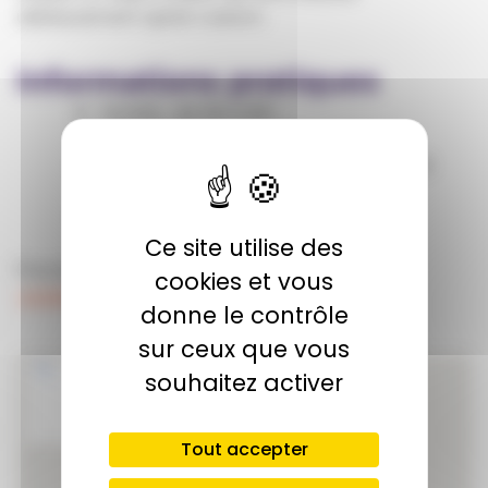
ultérieurement après cuisson.
Informations pratiques
Horaire : de 14h à 16h
Tarif : 30 €
Les enfants doivent être accompagné
d'un adulte
Réservation en ligne en cliquant ici
Ce site utilise des
Pour plus de renseignement, contacter :
cookies et vous
poterieflp59680@gmail.com
donne le contrôle
sur ceux que vous
souhaitez activer
Tout accepter