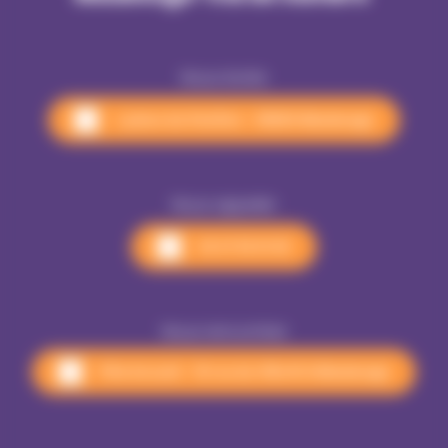
Nous écrire
1, place du Pavillon - 59600 Maubeuge
Nous appeler
03 27 53 01 00
Nous rencontrer
Pôle Accueil - 18 rue du 145e RI à Maubeuge