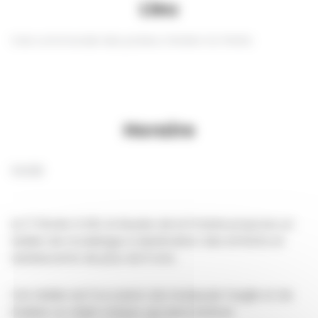
Lieu
Voie communale des potiers, Ferrière-la-Petite
Horaire
14:00
Le 17 février à 14h, le Musée de la Poterie propose un
atelier de modelage à destination des enfants et
adolescents de plus de 6 ans.
Cet atelier est l’occasion de manipuler l’argile et de
réaliser un objet unique, qui sera restitué