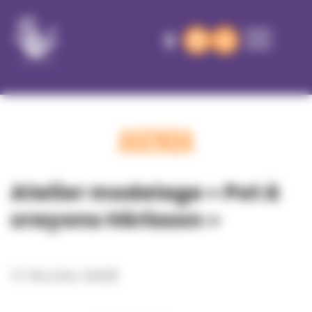
Panneau de gestion des cookies
AGENDA
Atelier modelage « Pot à
crayons Hérisson »
17 février 2026