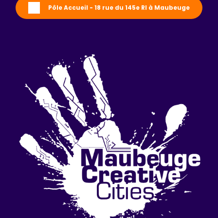
Pôle Accueil - 18 rue du 145e RI à Maubeuge