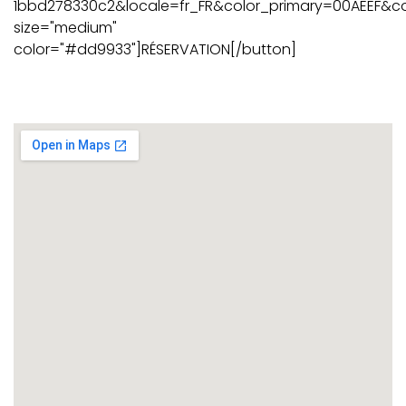
1bbd278330c2&locale=fr_FR&color_primary=00AEEF&cod
size="medium"
color="#dd9933"]RÉSERVATION[/button]