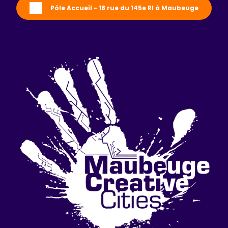
Pôle Accueil - 18 rue du 145e RI à Maubeuge