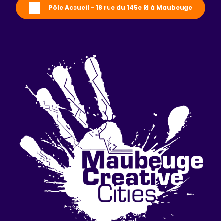
Pôle Accueil - 18 rue du 145e RI à Maubeuge