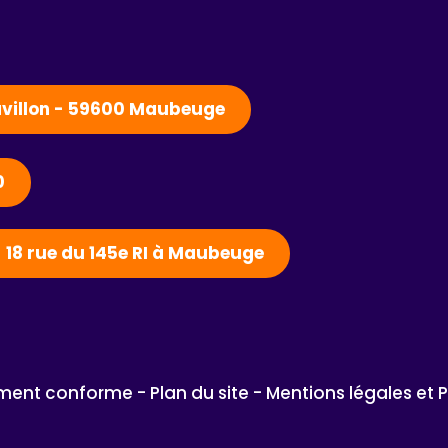
Pavillon - 59600 Maubeuge
0
- 18 rue du 145e RI à Maubeuge
lement conforme - 
Plan du site - 
Mentions légales et 