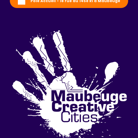
Pôle Accueil - 18 rue du 145e RI à Maubeuge