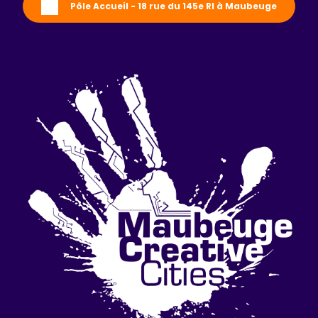
Pôle Accueil - 18 rue du 145e RI à Maubeuge