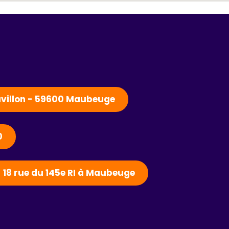
Pavillon - 59600 Maubeuge
0
- 18 rue du 145e RI à Maubeuge