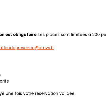
on est obligatoire
. Les places sont limitées à 200 p
ationdepresence@amvs.fr
.
s
crite
é une fois votre réservation validée.