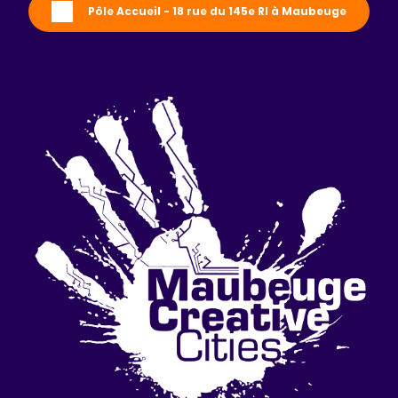
Pôle Accueil - 18 rue du 145e RI à Maubeuge