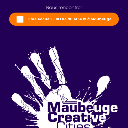
Nous rencontrer
Pôle Accueil - 18 rue du 145e RI à Maubeuge