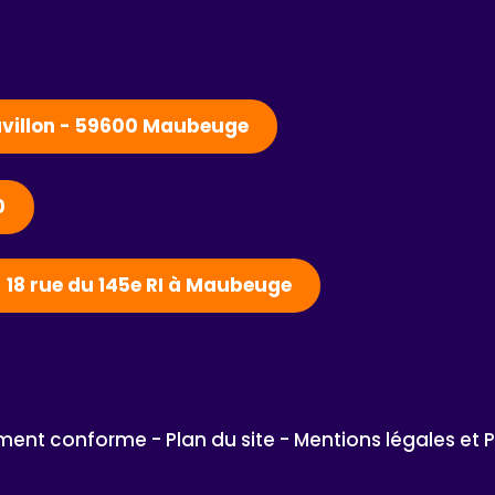
Pavillon - 59600 Maubeuge
0
- 18 rue du 145e RI à Maubeuge
lement conforme - 
Plan du site - 
Mentions légales et 