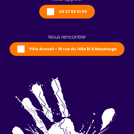
03 27 53 01 00
Nous rencontrer
Pôle Accueil - 18 rue du 145e RI à Maubeuge