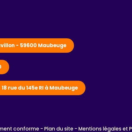
Pavillon - 59600 Maubeuge
0
- 18 rue du 145e RI à Maubeuge
lement conforme - 
Plan du site - 
Mentions légales et 