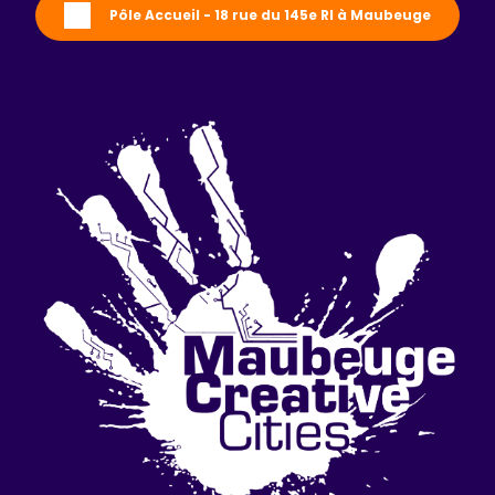
Pôle Accueil - 18 rue du 145e RI à Maubeuge