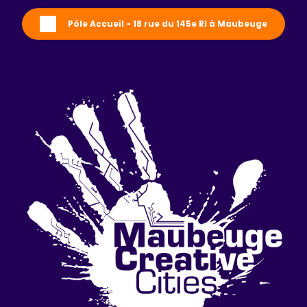
Pôle Accueil - 18 rue du 145e RI à Maubeuge